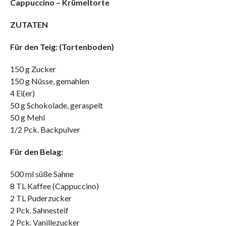
Cappuccino – Krümeltorte
ZUTATEN
Für den Teig: (Tortenboden)
150 g Zucker
150 g Nüsse, gemahlen
4 Ei(er)
50 g Schokolade, geraspelt
50 g Mehl
1/2 Pck. Backpulver
Für den Belag:
500 ml süße Sahne
8 TL Kaffee (Cappuccino)
2 TL Puderzucker
2 Pck. Sahnesteif
2 Pck. Vanillezucker